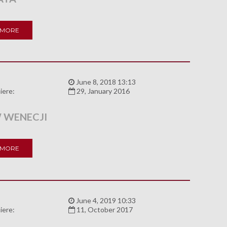
 MORE
:
June 8, 2018 13:13
iere:
29, January 2016
 WENECJI
 MORE
:
June 4, 2019 10:33
iere:
11, October 2017