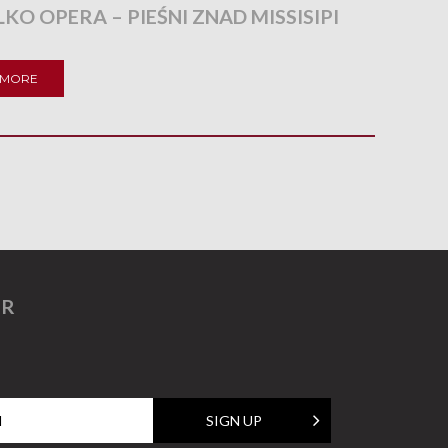
LKO OPERA – PIEŚNI ZNAD MISSISIPI
 MORE
ER