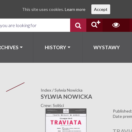
This site uses cookies.
Learn more
Accept
RCHIVES
HISTORY
WYSTAWY
Index
/
Sylwia Nowicka
SYLWIA NOWICKA
Crew: Soliści
Published
Date prem
TRAVI