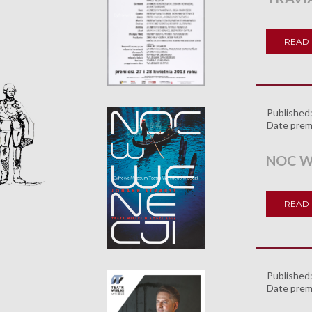
READ
Published
Date prem
NOC W
READ
Published
Date prem