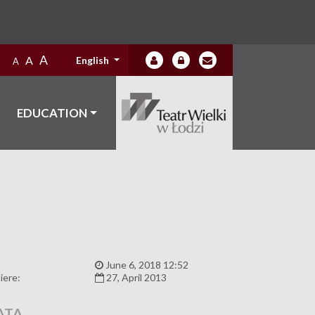
A
A
English
A
EDUCATION
:
June 6, 2018 12:52
iere:
27, April 2013
ATA