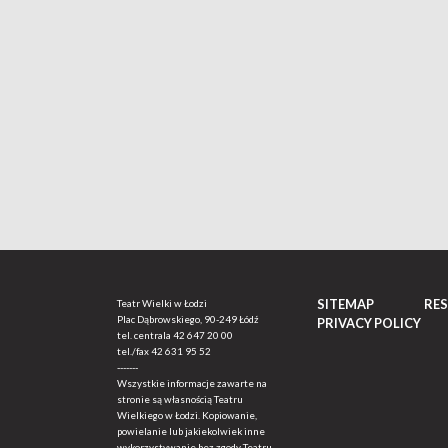
SITEMAP
RE
Teatr Wielki w Łodzi
Plac Dąbrowskiego, 90-249 Łódź
PRIVACY POLICY
tel. centrala
42 647 20 00
tel./fax
42 631 95 52
-------
Wszystkie informacje zawarte na
stronie są własnością Teatru
Wielkiego w Łodzi. Kopiowanie,
powielanie lub jakiekolwiek inne
wykorzystywanie bez zgody Teatru