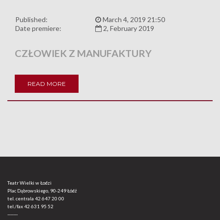
Published:
March 4, 2019 21:50
Date premiere:
2, February 2019
CZŁOWIEK Z MANUFAKTURY
READ MORE
Teatr Wielki w Łodzi
Plac Dąbrowskiego, 90-249 Łódź
tel. centrala
42 647 20 00
tel./fax
42 631 95 52
-------