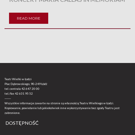
READ MORE
Teatr Wielki w Łodzi
Plac Dąbrowskiego, 90-249 Łódź
tel. centrala
42 647 20 00
tel./fax
42 631 95 52
-------
Wszystkie informacje zawarte na stronie są własnością Teatru Wielkiego w Łodzi.
Kopiowanie, powielanie lub jakiekolwiek inne wykorzystywanie bez zgody Teatru jest
zabronione.
DOSTĘPNOŚĆ