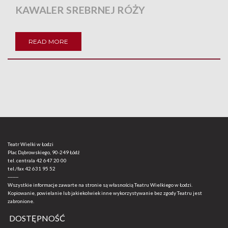
KAWALER SREBRNEJ RÓŻY
READ MORE
Teatr Wielki w Łodzi
Plac Dąbrowskiego, 90-249 Łódź
tel. centrala
42 647 20 00
tel./fax
42 631 95 52
-------
Wszystkie informacje zawarte na stronie są własnością Teatru Wielkiego w Łodzi.
Kopiowanie, powielanie lub jakiekolwiek inne wykorzystywanie bez zgody Teatru jest
zabronione.
DOSTĘPNOŚĆ