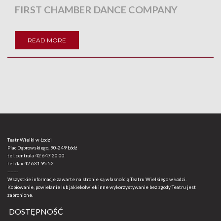
FIRST CHAMBER DANCE COMPANY
READ MORE
Teatr Wielki w Łodzi
Plac Dąbrowskiego, 90-249 Łódź
tel. centrala
42 647 20 00
tel./fax
42 631 95 52
-------
Wszystkie informacje zawarte na stronie są własnością Teatru Wielkiego w Łodzi.
Kopiowanie, powielanie lub jakiekolwiek inne wykorzystywanie bez zgody Teatru jest
zabronione.
DOSTĘPNOŚĆ