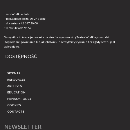
Teatr Wielki w Łodzi
Plac Dąbrowskiego, 90-249 Łódź
tel. centrala
42 647 20 00
tel./fax
42 631 95 52
-------
Wszystkie informacje zawarte na stronie są własnością Teatru Wielkiego w Łodzi.
Kopiowanie, powielanie lub jakiekolwiek inne wykorzystywanie bez zgody Teatru jest
zabronione.
DOSTĘPNOŚĆ
SITEMAP
RESOURCES
ARCHIVES
EDUCATION
PRIVACY POLICY
COOKIES
CONTACTS
NEWSLETTER