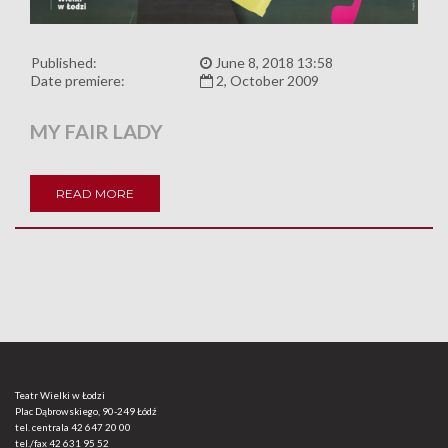
Published:
June 8, 2018 13:58
Date premiere:
2, October 2009
MY FAIR LADY
READ MORE
Teatr Wielki w Łodzi
Plac Dąbrowskiego, 90-249 Łódź
tel. centrala
42 647 20 00
tel./fax
42 631 95 52