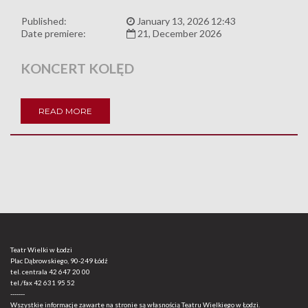
Published:
January 13, 2026 12:43
Date premiere:
21, December 2026
KONCERT KOLĘD
READ MORE
Teatr Wielki w Łodzi
Plac Dąbrowskiego, 90-249 Łódź
tel. centrala
42 647 20 00
tel./fax
42 631 95 52
-------
Wszystkie informacje zawarte na stronie są własnością Teatru Wielkiego w Łodzi.