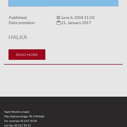
Published:
June 6, 2018 11:50
Date premiere:
21, January 2017
HALKA
READ MORE
Teatr Wielki w Łodzi
Plac Dąbrowskiego, 90-249 Łódź
tel. centrala
42 647 20 00
tel./fax
42 631 95 52