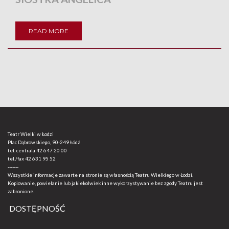
READ MORE
Teatr Wielki w Łodzi
Plac Dąbrowskiego, 90-249 Łódź
tel. centrala
42 647 20 00
tel./fax
42 631 95 52
-------
Wszystkie informacje zawarte na stronie są własnością Teatru Wielkiego w Łodzi.
Kopiowanie, powielanie lub jakiekolwiek inne wykorzystywanie bez zgody Teatru jest
zabronione.
DOSTĘPNOŚĆ