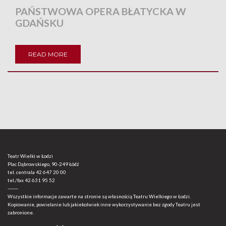
PAŃSTWOWA OPERA BŁATYCKA W
GDAŃSKU
READ MORE
Teatr Wielki w Łodzi
Plac Dąbrowskiego, 90-249 Łódź
tel. centrala
42 647 20 00
tel./fax
42 631 95 52
-------
Wszystkie informacje zawarte na stronie są własnością Teatru Wielkiego w Łodzi.
Kopiowanie, powielanie lub jakiekolwiek inne wykorzystywanie bez zgody Teatru jest
zabronione.