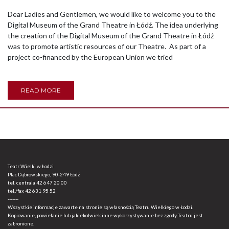
Dear Ladies and Gentlemen, we would like to welcome you to the
Digital Museum of the Grand Theatre in Łódź. The idea underlying
the creation of the Digital Museum of the Grand Theatre in Łódź
was to promote artistic resources of our Theatre. As part of a
project co-financed by the European Union we tried
READ MORE
Teatr Wielki w Łodzi
Plac Dąbrowskiego, 90-249 Łódź
tel. centrala
42 647 20 00
tel./fax
42 631 95 52
-------
Wszystkie informacje zawarte na stronie są własnością Teatru Wielkiego w Łodzi.
Kopiowanie, powielanie lub jakiekolwiek inne wykorzystywanie bez zgody Teatru jest
zabronione.