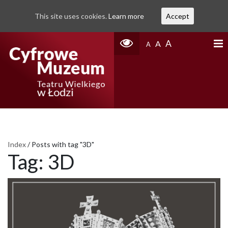
This site uses cookies.
Learn more
Accept
A
A
A
Index
/
Posts with tag "3D"
Tag:
3D