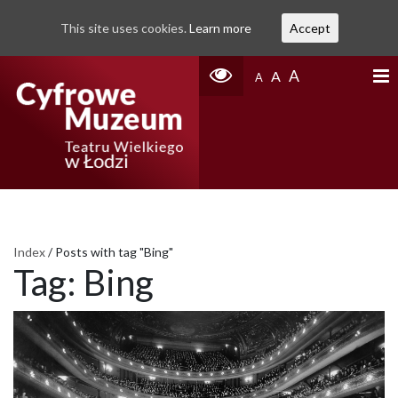
This site uses cookies.
Learn more
Accept
A
A
A
Index
/
Posts with tag "Bing"
Tag:
Bing