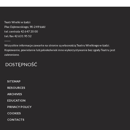
Teatr Wielki w Łodzi
Plac Dąbrowskiego, 90-249 Łódź
tel. centrala
42 647 20 00
tel./fax
42 631 95 52
-------
Wszystkie informacje zawarte na stronie są własnością Teatru Wielkiego w Łodzi.
Kopiowanie, powielanie lub jakiekolwiek inne wykorzystywanie bez zgody Teatru jest
zabronione.
DOSTĘPNOŚĆ
SITEMAP
RESOURCES
ARCHIVES
EDUCATION
PRIVACY POLICY
COOKIES
CONTACTS