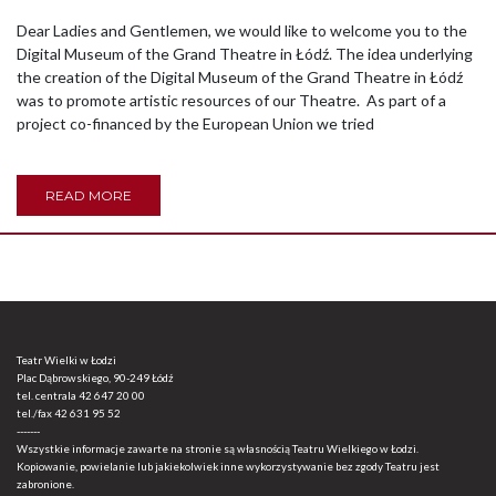
Dear Ladies and Gentlemen, we would like to welcome you to the
Digital Museum of the Grand Theatre in Łódź. The idea underlying
the creation of the Digital Museum of the Grand Theatre in Łódź
was to promote artistic resources of our Theatre. As part of a
project co-financed by the European Union we tried
READ MORE
Teatr Wielki w Łodzi
Plac Dąbrowskiego, 90-249 Łódź
tel. centrala
42 647 20 00
tel./fax
42 631 95 52
-------
Wszystkie informacje zawarte na stronie są własnością Teatru Wielkiego w Łodzi.
Kopiowanie, powielanie lub jakiekolwiek inne wykorzystywanie bez zgody Teatru jest
zabronione.