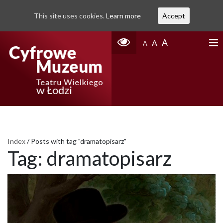
This site uses cookies.
Learn more
Accept
A
A
A
Index
/
Posts with tag "dramatopisarz"
Tag:
dramatopisarz