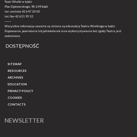
Teatr Wielki w Łodzi
Plac Dąbrowskiego, 90-249 Łódź
tel. centrala
42 647 20 00
tel./fax
42 631 95 52
-------
Wszystkie informacje zawarte na stronie są własnością Teatru Wielkiego w Łodzi.
Kopiowanie, powielanie lub jakiekolwiek inne wykorzystywanie bez zgody Teatru jest
zabronione.
DOSTĘPNOŚĆ
SITEMAP
RESOURCES
ARCHIVES
EDUCATION
PRIVACY POLICY
COOKIES
CONTACTS
NEWSLETTER