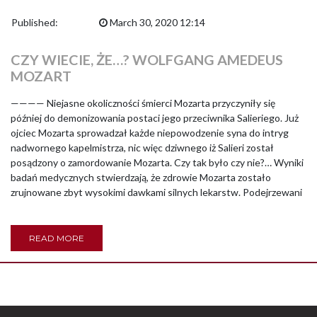
Published:
March 30, 2020 12:14
CZY WIECIE, ŻE…? WOLFGANG AMEDEUS
MOZART
———— Niejasne okoliczności śmierci Mozarta przyczyniły się
później do demonizowania postaci jego przeciwnika Salieriego. Już
ojciec Mozarta sprowadzał każde niepowodzenie syna do intryg
nadwornego kapelmistrza, nic więc dziwnego iż Salieri został
posądzony o zamordowanie Mozarta. Czy tak było czy nie?… Wyniki
badań medycznych stwierdzają, że zdrowie Mozarta zostało
zrujnowane zbyt wysokimi dawkami silnych lekarstw. Podejrzewani
READ MORE