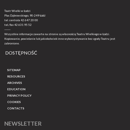
Teatr Wielki w Łodzi
Plac Dąbrowskiego, 90-249 Łódź
tel. centrala
42 647 20 00
tel./fax
42 631 95 52
-------
Wszystkie informacje zawarte na stronie są własnością Teatru Wielkiego w Łodzi.
Kopiowanie, powielanie lub jakiekolwiek inne wykorzystywanie bez zgody Teatru jest
zabronione.
DOSTĘPNOŚĆ
SITEMAP
RESOURCES
ARCHIVES
EDUCATION
PRIVACY POLICY
COOKIES
CONTACTS
NEWSLETTER