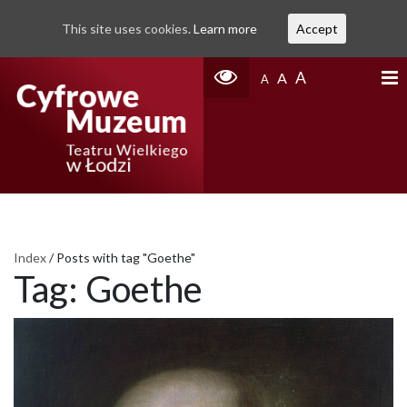
This site uses cookies.
Learn more
Accept
A
A
A
Index
/
Posts with tag "Goethe"
Tag:
Goethe