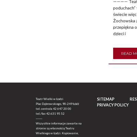
———— Teatr 
poduchach” 
świecie więc
Żochowska zr
przepiękna
dzieci i
READ 
SITEMAP
RE
Teatr Wielki w Łodzi
Plac Dąbrowskiego, 90-249 Łódź
PRIVACY POLICY
tel. centrala
42 647 20 00
tel./fax
42 631 95 52
-------
Wszystkie informacje zawarte na
stronie są własnością Teatru
Wielkiego w Łodzi. Kopiowanie,