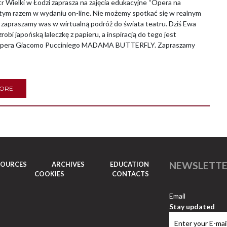
Wielki w Łodzi zaprasza na zajęcia edukacyjne “Opera na
tym razem w wydaniu on-line. Nie możemy spotkać się w realnym
 zapraszamy was w wirtualną podróż do świata teatru. Dziś Ewa
obi japońską laleczkę z papieru, a inspiracją do tego jest
 opera Giacomo Pucciniego MADAMA BUTTERFLY. Zapraszamy
MORE
NEWSLETT
SOURCES
ARCHIVES
EDUCATION
COOKIES
CONTACTS
Email
Stay updated