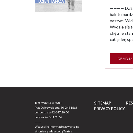
———— Dziś 2
baletu bardz
naszymi Widz
Wydaje się t
chętnie stan
całą ideę sp
READ 
SITEMAP
RE
Teatr Wielki w Łodzi
Plac Dąbrowskiego, 90-249 Łódź
PRIVACY POLICY
tel. centrala
42 647 20 00
tel./fax
42 631 95 52
-------
Wszystkie informacje zawarte na
stronie są własnością Teatru