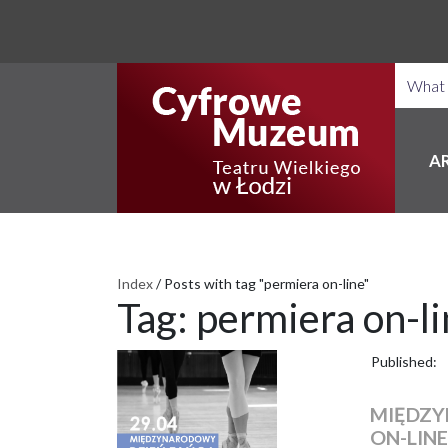
A
Index
/
Posts with tag "permiera on-line"
Tag:
permiera on-li
Published:
MIĘDZY
ON-LIN