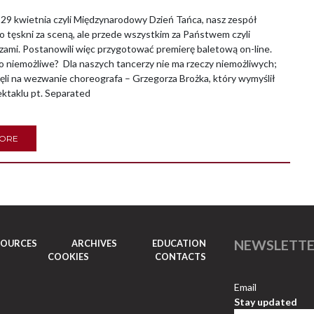
9 kwietnia czyli Międzynarodowy Dzień Tańca, nasz zespół
o tęskni za sceną, ale przede wszystkim za Państwem czyli
ami. Postanowili więc przygotować premierę baletową on-line.
o niemożliwe? Dla naszych tancerzy nie ma rzeczy niemożliwych;
ęli na wezwanie choreografa – Grzegorza Brożka, który wymyślił
ektaklu pt. Separated
MORE
NEWSLETT
SOURCES
ARCHIVES
EDUCATION
COOKIES
CONTACTS
Email
Stay updated