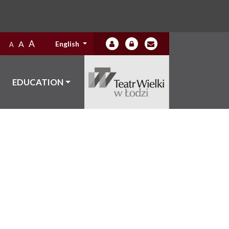
A
A
English
A
EDUCATION