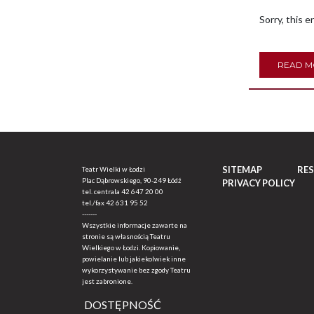
Sorry, this en
READ 
SITEMAP
RE
Teatr Wielki w Łodzi
Plac Dąbrowskiego, 90-249 Łódź
PRIVACY POLICY
tel. centrala
42 647 20 00
tel./fax
42 631 95 52
-------
Wszystkie informacje zawarte na
stronie są własnością Teatru
Wielkiego w Łodzi. Kopiowanie,
powielanie lub jakiekolwiek inne
wykorzystywanie bez zgody Teatru
jest zabronione.
DOSTĘPNOŚĆ