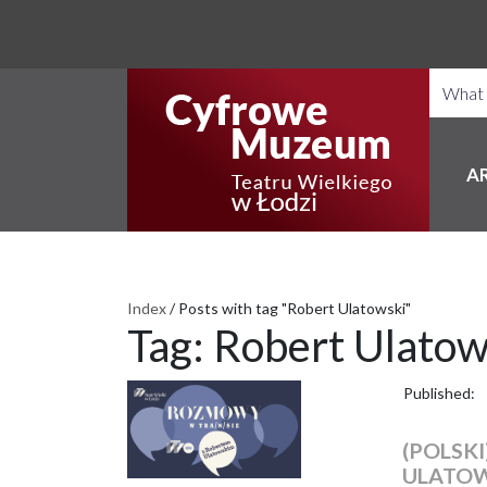
A
Index
/
Posts with tag "Robert Ulatowski"
Tag:
Robert Ulatow
Published:
(POLSK
ULATO