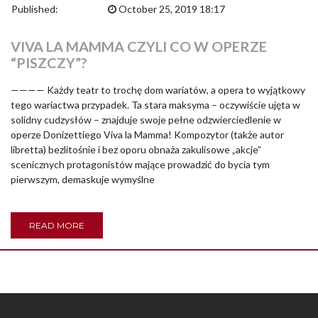
Published:
October 25, 2019 18:17
VIVA LA MAMMA CZYLI CO W OPERZE
“PISZCZY”?
———— Każdy teatr to trochę dom wariatów, a opera to wyjątkowy
tego wariactwa przypadek. Ta stara maksyma – oczywiście ujęta w
solidny cudzysłów – znajduje swoje pełne odzwierciedlenie w
operze Donizettiego Viva la Mamma! Kompozytor (także autor
libretta) bezlitośnie i bez oporu obnaża zakulisowe „akcje”
scenicznych protagonistów mające prowadzić do bycia tym
pierwszym, demaskuje wymyślne
READ MORE