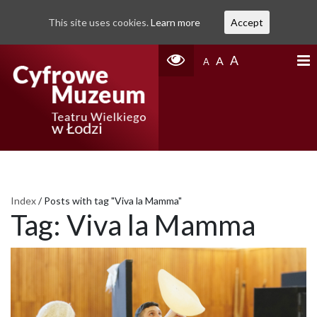
This site uses cookies.
Learn more
Accept
A
A
A
Index
/
Posts with tag "Viva la Mamma"
Tag:
Viva la Mamma