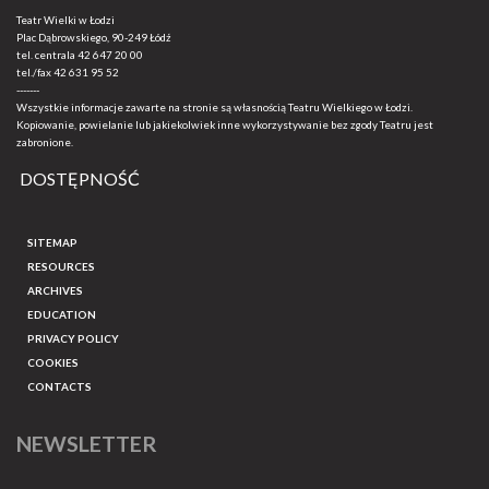
Teatr Wielki w Łodzi
Plac Dąbrowskiego, 90-249 Łódź
tel. centrala
42 647 20 00
tel./fax
42 631 95 52
-------
Wszystkie informacje zawarte na stronie są własnością Teatru Wielkiego w Łodzi.
Kopiowanie, powielanie lub jakiekolwiek inne wykorzystywanie bez zgody Teatru jest
zabronione.
DOSTĘPNOŚĆ
SITEMAP
RESOURCES
ARCHIVES
EDUCATION
PRIVACY POLICY
COOKIES
CONTACTS
NEWSLETTER