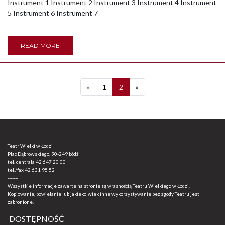
Instrument 1 Instrument 2 Instrument 3 Instrument 4 Instrument
5 Instrument 6 Instrument 7
READ MORE
Previous
Next
«
1
2
»
Teatr Wielki w Łodzi
Plac Dąbrowskiego, 90-249 Łódź
tel. centrala
42 647 20 00
tel./fax
42 631 95 52
-------
Wszystkie informacje zawarte na stronie są własnością Teatru Wielkiego w Łodzi.
Kopiowanie, powielanie lub jakiekolwiek inne wykorzystywanie bez zgody Teatru jest
zabronione.
DOSTĘPNOŚĆ