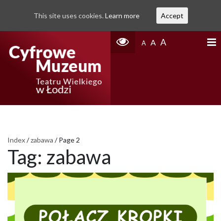
This site uses cookies.
Learn more
Accept
A
A
A
Index
/
zabawa
/
Page 2
Tag:
zabawa