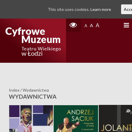
This site uses cookies.
Learn more
Acc
A
A
A
Index
/
Wydawnictwa
WYDAWNICTWA