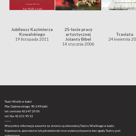
Jubileusz Kazimierza
25-lecie pracy
Kowalskiego
artystycznej
Traviata
19 listopada 2011
Jolanty Bibel
24 kwietnia 2
14 stycznia 2006
Teatr Wielki w Łodzi
Plac Dąbrowskiego, 90-249 Łódź
tel. centrala
42 647 20 00
tel./fax
42 631 95 52
-------
Wszystkie informacje zawarte na stronie są własnością Teatru Wielkiego w Łodzi.
Kopiowanie, powielanie lub jakiekolwiek inne wykorzystywanie bez zgody Teatru jest
zabronione.