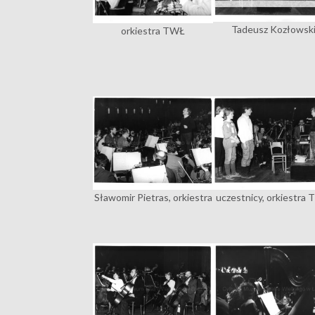
Tadeusz Kozłowsk
orkiestra TWŁ
Sławomir Pietras, orkiestra
uczestnicy, orkiestra