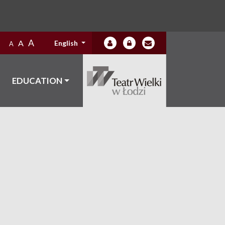
A
A
English
A
EDUCATION