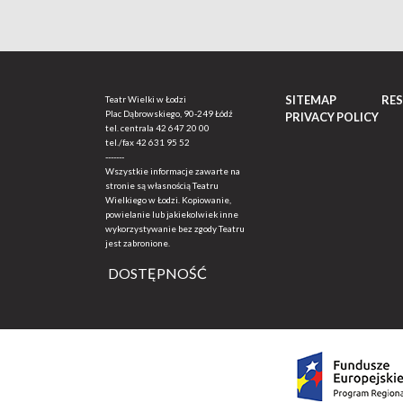
SITEMAP
RE
Teatr Wielki w Łodzi
Plac Dąbrowskiego, 90-249 Łódź
PRIVACY POLICY
tel. centrala
42 647 20 00
tel./fax
42 631 95 52
-------
Wszystkie informacje zawarte na
stronie są własnością Teatru
Wielkiego w Łodzi. Kopiowanie,
powielanie lub jakiekolwiek inne
wykorzystywanie bez zgody Teatru
jest zabronione.
DOSTĘPNOŚĆ