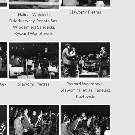
Sławomir Pietras
i
Halina i Wojciech
Dzieduszyccy, Renata Sas,
Włodzimierz Sandecki,
Ryszard Wądołowski
Ryszard Wądołowsi,
Sławomir Pietras
 TWŁ
Sławomir Pietras, Tadeusz
Kozłowski