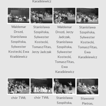
Karaśkiewicz
Waldemar
Waldemar
Stanisława
Stanisława
Drozd,
Drozd, Jerzy
Szopińska,
Szopińska,
Stanisława
Jadczak,
Sylwester
Sylwester
Szopińska,
Stanisława
Kostecki,
Kostecki,
Sylwester
Szopińska,
Tomasz Fitas,
Tomasz Fitas,
Kostecki, Ewa
Sylwester
Jerzy Jadczak
Ewa
Kraśkiewicz
Kostecki,
Karaśkiewicz
Tomasz Fitas,
Ewa
Karaśkiewicz
chór TWŁ
chór TWŁ
Stanisława
Sławomir
Szopińska,
Pietras,