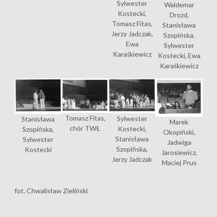
Sylwester
Waldemar
Kostecki,
Drozd,
Tomasz Fitas,
Stanisława
Jerzy Jadczak,
Szopińska,
Ewa
Sylwester
Karaśkiewicz
Kostecki, Ewa
Karaśkiewicz
Tomasz Fitas,
Sylwester
Stanisława
Marek
chór TWŁ
Kostecki,
Szopińska,
Okopiński,
Stanisława
Sylwester
Jadwiga
Szopińska,
Kostecki
Jarosiewicz,
Jerzy Jadczak
Maciej Prus
fot. Chwalisław Zieliński