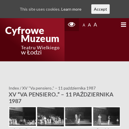
This site uses cookies.
Learn more
Accept
A
A
A
Index
/
XV “Va pensiero..” – 11 października 1987
XV “VA PENSIERO..” – 11 PAŹDZIERNIKA
1987