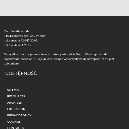
Teatr Wielki w Łodzi
Plac Dąbrowskiego, 90-249 Łódź
tel. centrala
42 647 20 00
tel./fax
42 631 95 52
-------
Wszystkie informacje zawarte na stronie są własnością Teatru Wielkiego w Łodzi.
Kopiowanie, powielanie lub jakiekolwiek inne wykorzystywanie bez zgody Teatru jest
zabronione.
DOSTĘPNOŚĆ
SITEMAP
RESOURCES
ARCHIVES
EDUCATION
PRIVACY POLICY
COOKIES
CONTACTS