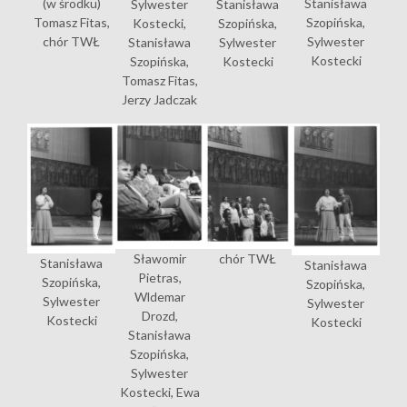
Stanisława
(w środku)
Sylwester
Stanisława
Szopińska,
Tomasz Fitas,
Kostecki,
Szopińska,
Sylwester
chór TWŁ
Stanisława
Sylwester
Kostecki
Szopińska,
Kostecki
Tomasz Fitas,
Jerzy Jadczak
Sławomir
chór TWŁ
Stanisława
Stanisława
Pietras,
Szopińska,
Szopińska,
Wldemar
Sylwester
Sylwester
Drozd,
Kostecki
Kostecki
Stanisława
Szopińska,
Sylwester
Kostecki, Ewa