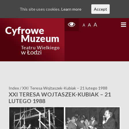
This site uses cookies.
Learn more
Accept
A
A
A
Index
/
XXI Teresa Wojtaszek-Kubiak – 21 lutego 1988
XXI TERESA WOJTASZEK-KUBIAK – 21
LUTEGO 1988