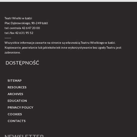
Teatr Wielki w Łodzi
Plac Dąbrowskiego, 90-249 Łódź
tel. centrala
42 647 20 00
tel./fax
42 631 95 52
-------
Wszystkie informacje zawarte na stronie są własnością Teatru Wielkiego w Łodzi.
Kopiowanie, powielanie lub jakiekolwiek inne wykorzystywanie bez zgody Teatru jest
zabronione.
DOSTĘPNOŚĆ
SITEMAP
RESOURCES
ARCHIVES
EDUCATION
PRIVACY POLICY
COOKIES
CONTACTS
NEWSLETTER