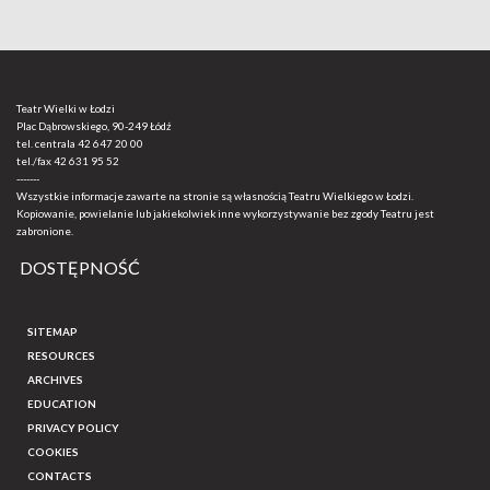
Teatr Wielki w Łodzi
Plac Dąbrowskiego, 90-249 Łódź
tel. centrala
42 647 20 00
tel./fax
42 631 95 52
-------
Wszystkie informacje zawarte na stronie są własnością Teatru Wielkiego w Łodzi.
Kopiowanie, powielanie lub jakiekolwiek inne wykorzystywanie bez zgody Teatru jest
zabronione.
DOSTĘPNOŚĆ
SITEMAP
RESOURCES
ARCHIVES
EDUCATION
PRIVACY POLICY
COOKIES
CONTACTS