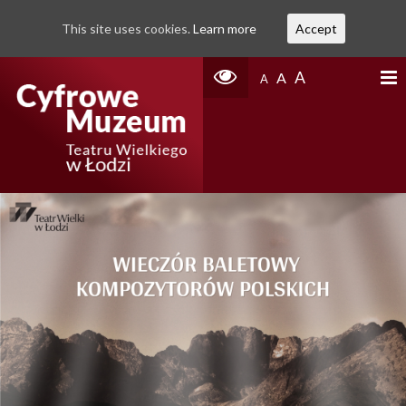
This site uses cookies.
Learn more
Accept
A
A
A