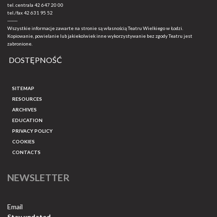
tel. centrala
42 647 20 00
tel./fax
42 631 95 52
-------
Wszystkie informacje zawarte na stronie są własnością Teatru Wielkiego w Łodzi.
Kopiowanie, powielanie lub jakiekolwiek inne wykorzystywanie bez zgody Teatru jest
zabronione.
DOSTĘPNOŚĆ
SITEMAP
RESOURCES
ARCHIVES
EDUCATION
PRIVACY POLICY
COOKIES
CONTACTS
NEWSLETTER
Email
Stay updated