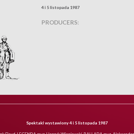
4 i 5 listopada 1987
PRODUCERS:
Spektakl wystawiony 4 i 5 listopada 1987
ink Floyd, LEGENDA muz. Henryk Wieniawski, BALLADA muz. Aleksander S