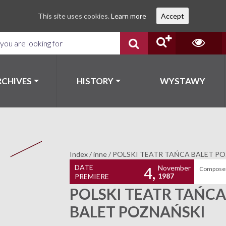
This site uses cookies.
Learn more
Accept
RCHIVES
HISTORY
WYSTAWY
Index
/
inne
/
POLSKI TEATR TAŃCA BALET P
DATE
November
4,
Composer
1987
PREMIERE
POLSKI TEATR TAŃC
BALET POZNAŃSKI