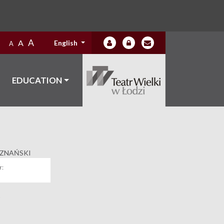
A
A
English
A
EDUCATION
OZNAŃSKI
:
A