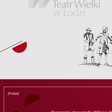
(Polski)
W programie choreografie: WIR muz. P