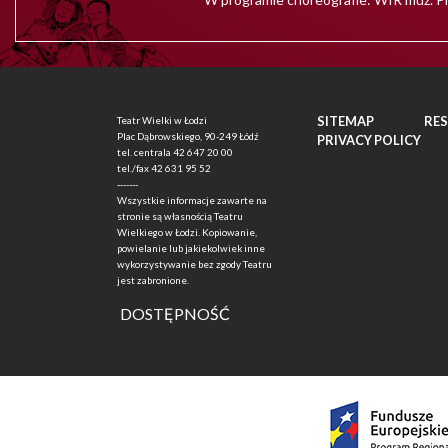
SITEMAP
RE
Teatr Wielki w Łodzi
Plac Dąbrowskiego, 90-249 Łódź
PRIVACY POLICY
tel. centrala
42 647 20 00
tel./fax
42 631 95 52
-------
Wszystkie informacje zawarte na
stronie są własnością Teatru
Wielkiego w Łodzi. Kopiowanie,
powielanie lub jakiekolwiek inne
wykorzystywanie bez zgody Teatru
jest zabronione.
DOSTĘPNOŚĆ