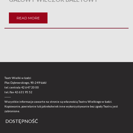
READ MORE
Teatr Wielki w Łodzi
Plac Dąbrowskiego, 90-249 Łódź
tel. centrala
42 647 20 00
tel./fax
42 631 95 52
-------
Wszystkie informacje zawarte na stronie są własnością Teatru Wielkiego w Łodzi.
Kopiowanie, powielanie lub jakiekolwiek inne wykorzystywanie bez zgody Teatru jest
zabronione.
DOSTĘPNOŚĆ