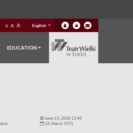
A
A
English
A
EDUCATION
:
June 13, 2018 12:43
iere:
23, March 1975