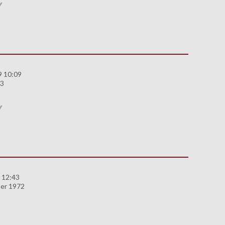
Y
9 10:09
83
Y
 12:43
er 1972