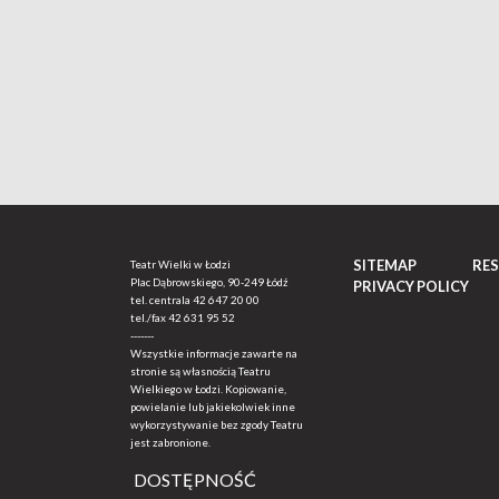
SITEMAP
RE
Teatr Wielki w Łodzi
Plac Dąbrowskiego, 90-249 Łódź
PRIVACY POLICY
tel. centrala
42 647 20 00
tel./fax
42 631 95 52
-------
Wszystkie informacje zawarte na
stronie są własnością Teatru
Wielkiego w Łodzi. Kopiowanie,
powielanie lub jakiekolwiek inne
wykorzystywanie bez zgody Teatru
jest zabronione.
DOSTĘPNOŚĆ