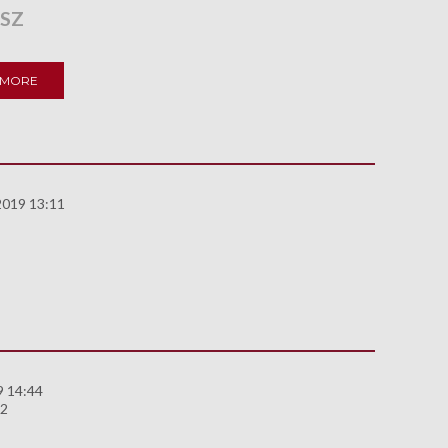
SZ
 MORE
2019 13:11
9 14:44
82