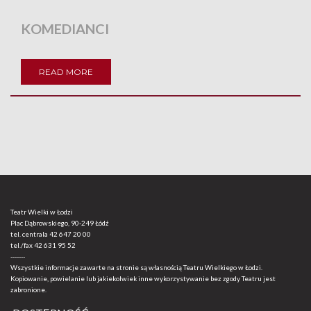
KOMEDIANCI
READ MORE
Teatr Wielki w Łodzi
Plac Dąbrowskiego, 90-249 Łódź
tel. centrala
42 647 20 00
tel./fax
42 631 95 52
-------
Wszystkie informacje zawarte na stronie są własnością Teatru Wielkiego w Łodzi.
Kopiowanie, powielanie lub jakiekolwiek inne wykorzystywanie bez zgody Teatru jest
zabronione.