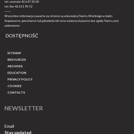
tel. centrala
42 647 20 00
tel./fax
42 631 95 52
-------
Wszystkie informacje zawarte na stronie są własnością Teatru Wielkiego w Łodzi.
Kopiowanie, powielanie lub jakiekolwiek inne wykorzystywanie bez zgody Teatru jest
zabronione.
DOSTĘPNOŚĆ
SITEMAP
RESOURCES
ARCHIVES
EDUCATION
PRIVACY POLICY
COOKIES
CONTACTS
NEWSLETTER
Email
Stay updated