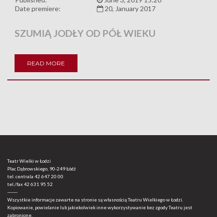
Date premiere:
20, January 2017
SZUMIĄ JODŁY OD PÓŁ WIEKU
READ MORE
Teatr Wielki w Łodzi
Plac Dąbrowskiego, 90-249 Łódź
tel. centrala
42 647 20 00
tel./fax
42 631 95 52
-------
Wszystkie informacje zawarte na stronie są własnością Teatru Wielkiego w Łodzi.
Kopiowanie, powielanie lub jakiekolwiek inne wykorzystywanie bez zgody Teatru jest
zabronione.