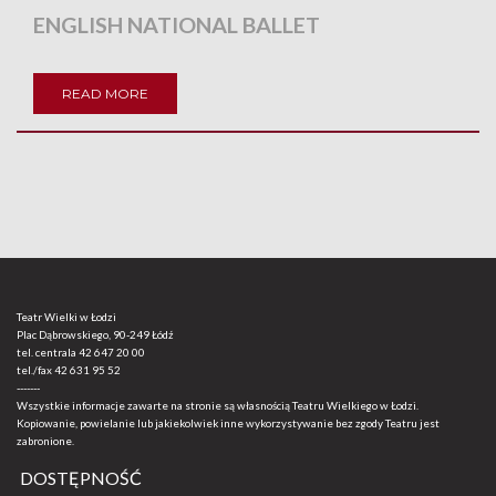
ENGLISH NATIONAL BALLET
READ MORE
Teatr Wielki w Łodzi
Plac Dąbrowskiego, 90-249 Łódź
tel. centrala
42 647 20 00
tel./fax
42 631 95 52
-------
Wszystkie informacje zawarte na stronie są własnością Teatru Wielkiego w Łodzi.
Kopiowanie, powielanie lub jakiekolwiek inne wykorzystywanie bez zgody Teatru jest
zabronione.
DOSTĘPNOŚĆ