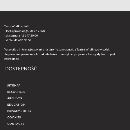
Teatr Wielki w Łodzi
Plac Dąbrowskiego, 90-249 Łódź
tel. centrala
42 647 20 00
tel./fax
42 631 95 52
-------
Wszystkie informacje zawarte na stronie są własnością Teatru Wielkiego w Łodzi.
Kopiowanie, powielanie lub jakiekolwiek inne wykorzystywanie bez zgody Teatru jest
zabronione.
DOSTĘPNOŚĆ
SITEMAP
RESOURCES
ARCHIVES
EDUCATION
PRIVACY POLICY
COOKIES
CONTACTS