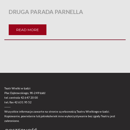
DRUGA PARADA PARNELLA
READ MORE
Teatr Wielki w Łodzi
Plac Dąbrowskiego, 90-249 Łódź
tel. centrala
42 647 20 00
tel./fax
42 631 95 52
-------
Wszystkie informacje zawarte na stronie są własnością Teatru Wielkiego w Łodzi.
Kopiowanie, powielanie lub jakiekolwiek inne wykorzystywanie bez zgody Teatru jest
zabronione.