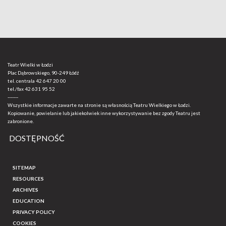
Teatr Wielki w Łodzi
Plac Dąbrowskiego, 90-249 Łódź
tel. centrala
42 647 20 00
tel./fax
42 631 95 52
-------
Wszystkie informacje zawarte na stronie są własnością Teatru Wielkiego w Łodzi.
Kopiowanie, powielanie lub jakiekolwiek inne wykorzystywanie bez zgody Teatru jest
zabronione.
DOSTĘPNOŚĆ
SITEMAP
RESOURCES
ARCHIVES
EDUCATION
PRIVACY POLICY
COOKIES