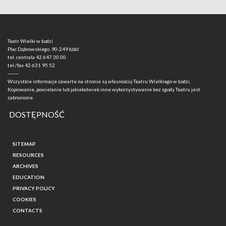
Teatr Wielki w Łodzi
Plac Dąbrowskiego, 90-249 Łódź
tel. centrala
42 647 20 00
tel./fax
42 631 95 52
-------
Wszystkie informacje zawarte na stronie są własnością Teatru Wielkiego w Łodzi.
Kopiowanie, powielanie lub jakiekolwiek inne wykorzystywanie bez zgody Teatru jest
zabronione.
DOSTĘPNOŚĆ
SITEMAP
RESOURCES
ARCHIVES
EDUCATION
PRIVACY POLICY
COOKIES
CONTACTS