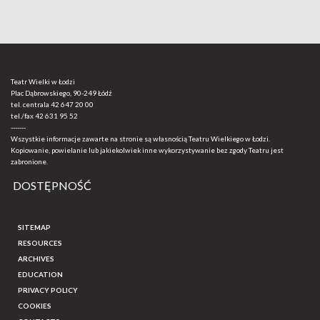
Teatr Wielki w Łodzi
Plac Dąbrowskiego, 90-249 Łódź
tel. centrala
42 647 20 00
tel./fax
42 631 95 52
-------
Wszystkie informacje zawarte na stronie są własnością Teatru Wielkiego w Łodzi.
Kopiowanie, powielanie lub jakiekolwiek inne wykorzystywanie bez zgody Teatru jest
zabronione.
DOSTĘPNOŚĆ
SITEMAP
RESOURCES
ARCHIVES
EDUCATION
PRIVACY POLICY
COOKIES