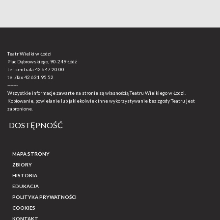
Teatr Wielki w Łodzi
Plac Dąbrowskiego, 90-249 Łódź
tel. centrala
42 647 20 00
tel./fax
42 631 95 52
-------
Wszystkie informacje zawarte na stronie są własnością Teatru Wielkiego w Łodzi.
Kopiowanie, powielanie lub jakiekolwiek inne wykorzystywanie bez zgody Teatru jest
zabronione.
DOSTĘPNOŚĆ
MAPA STRONY
ZBIORY
HISTORIA
EDUKACJA
POLITYKA PRYWATNOŚCI
COOKIES
KONTAKT