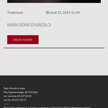
Published:
April 13, 2019 15:34
NARODNI DIVADLO
READ MORE
Teatr Wielki w Łodzi
Plac Dąbrowskiego, 90-249 Łódź
tel. centrala
42 647 20 00
tel./fax
42 631 95 52
-------
Wszystkie informacje zawarte na stronie są własnością Teatru Wielkiego w Łodzi.