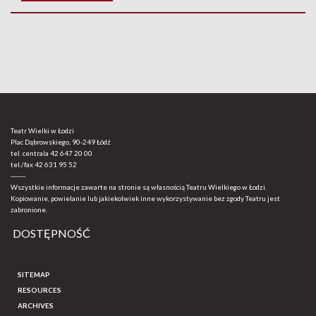
Teatr Wielki w Łodzi
Plac Dąbrowskiego, 90-249 Łódź
tel. centrala
42 647 20 00
tel./fax
42 631 95 52
-------
Wszystkie informacje zawarte na stronie są własnością Teatru Wielkiego w Łodzi.
Kopiowanie, powielanie lub jakiekolwiek inne wykorzystywanie bez zgody Teatru jest
zabronione.
DOSTĘPNOŚĆ
SITEMAP
RESOURCES
ARCHIVES