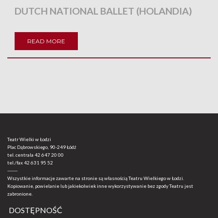
DUTCH NATIONAL BALLET (HOLANDIA)
READ MORE
Teatr Wielki w Łodzi
Plac Dąbrowskiego, 90-249 Łódź
tel. centrala
42 647 20 00
tel./fax
42 631 95 52
-------
Wszystkie informacje zawarte na stronie są własnością Teatru Wielkiego w Łodzi.
Kopiowanie, powielanie lub jakiekolwiek inne wykorzystywanie bez zgody Teatru jest
zabronione.
DOSTĘPNOŚĆ