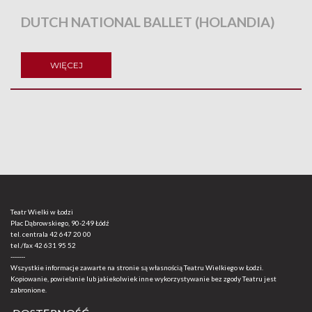
DUTCH NATIONAL BALLET (HOLANDIA)
WIĘCEJ
Teatr Wielki w Łodzi
Plac Dąbrowskiego, 90-249 Łódź
tel. centrala
42 647 20 00
tel./fax
42 631 95 52
-------
Wszystkie informacje zawarte na stronie są własnością Teatru Wielkiego w Łodzi.
Kopiowanie, powielanie lub jakiekolwiek inne wykorzystywanie bez zgody Teatru jest
zabronione.