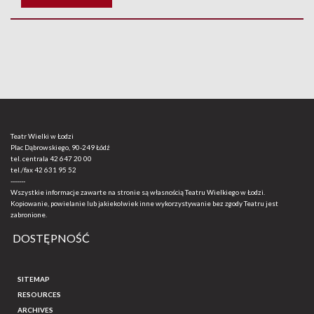
Teatr Wielki w Łodzi
Plac Dąbrowskiego, 90-249 Łódź
tel. centrala
42 647 20 00
tel./fax
42 631 95 52
-------
Wszystkie informacje zawarte na stronie są własnością Teatru Wielkiego w Łodzi.
Kopiowanie, powielanie lub jakiekolwiek inne wykorzystywanie bez zgody Teatru jest
zabronione.
DOSTĘPNOŚĆ
SITEMAP
RESOURCES
ARCHIVES