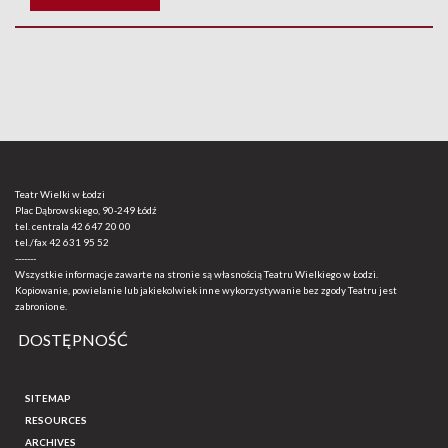
Teatr Wielki w Łodzi
Plac Dąbrowskiego, 90-249 Łódź
tel. centrala
42 647 20 00
tel./fax
42 631 95 52
-------
Wszystkie informacje zawarte na stronie są własnością Teatru Wielkiego w Łodzi.
Kopiowanie, powielanie lub jakiekolwiek inne wykorzystywanie bez zgody Teatru jest
zabronione.
DOSTĘPNOŚĆ
SITEMAP
RESOURCES
ARCHIVES