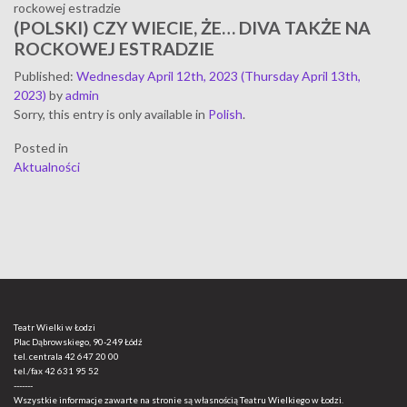
rockowej estradzie
(POLSKI) CZY WIECIE, ŻE… DIVA TAKŻE NA
ROCKOWEJ ESTRADZIE
Published
:
Wednesday April 12th, 2023
(Thursday April 13th,
2023)
by
admin
Sorry, this entry is only available in
Polish
.
Posted in
Aktualności
Teatr Wielki w Łodzi
Plac Dąbrowskiego, 90-249 Łódź
tel. centrala
42 647 20 00
tel./fax
42 631 95 52
-------
Wszystkie informacje zawarte na stronie są własnością Teatru Wielkiego w Łodzi.