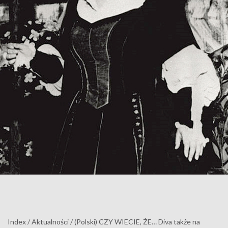
Index
/
Aktualności
/
(Polski) CZY WIECIE, ŻE… Diva także na