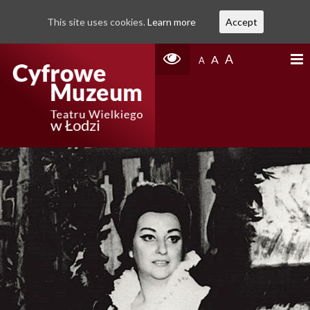
This site uses cookies.
Learn more
Accept
A
A
A