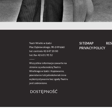
SITEMAP
RE
Teatr Wielki w Łodzi
Plac Dąbrowskiego, 90-249 Łódź
PRIVACY POLICY
tel. centrala
42 647 20 00
tel./fax
42 631 95 52
-------
Wszystkie informacje zawarte na
stronie są własnością Teatru
Wielkiego w Łodzi. Kopiowanie,
powielanie lub jakiekolwiek inne
wykorzystywanie bez zgody Teatru
jest zabronione.
DOSTĘPNOŚĆ