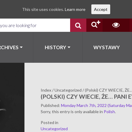
This site uses cookies.
Learn more
Accept
RCHIVES
HISTORY
WYSTAWY
Index
/
Uncategorized
/
(Polski) CZY WIECIE, ŻE…
(POLSKI) CZY WIECIE, ŻE… PANI
Published
:
Monday March 7th, 2022
(Saturday Ma
Sorry, this entry is only available in
Polish
.
Posted in
Uncategorized