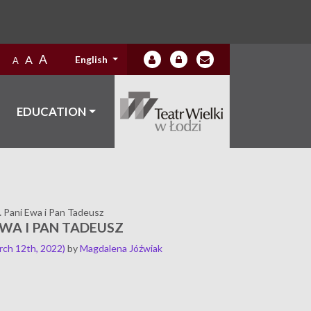
A
A
English
A
EDUCATION
 Pani Ewa i Pan Tadeusz
 EWA I PAN TADEUSZ
rch 12th, 2022)
by
Magdalena Jóźwiak