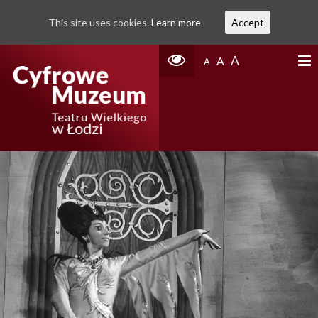
This site uses cookies.
Learn more
Accept
A
A
A