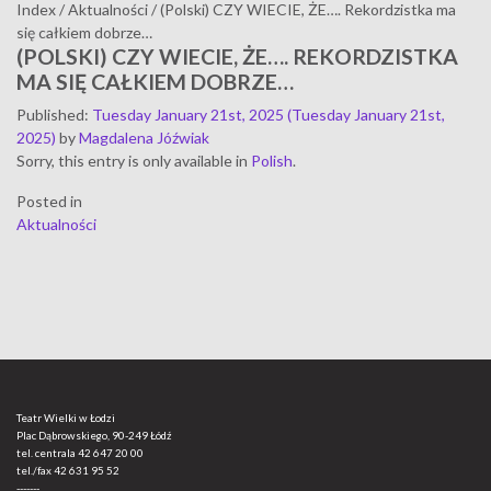
Index
/
Aktualności
/
(Polski) CZY WIECIE, ŻE…. Rekordzistka ma
się całkiem dobrze…
(POLSKI) CZY WIECIE, ŻE…. REKORDZISTKA
MA SIĘ CAŁKIEM DOBRZE…
Published
:
Tuesday January 21st, 2025
(Tuesday January 21st,
2025)
by
Magdalena Jóźwiak
Sorry, this entry is only available in
Polish
.
Posted in
Aktualności
Teatr Wielki w Łodzi
Plac Dąbrowskiego, 90-249 Łódź
tel. centrala
42 647 20 00
tel./fax
42 631 95 52
-------