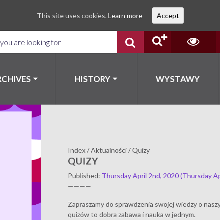
This site uses cookies.
Learn more
Accept
RCHIVES
HISTORY
WYSTAWY
Index
/
Aktualności
/
Quizy
QUIZY
Published
:
Thursday April 2nd, 2020
(Thursday Ap
————
Zapraszamy do sprawdzenia swojej wiedzy o naszym
quizów to dobra zabawa i nauka w jednym.