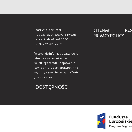
SITEMAP
RE
Teatr Wielki w Łodzi
Plac Dąbrowskiego, 90-249 Łódź
PRIVACY POLICY
tel. centrala
42 647 20 00
tel./fax
42 631 95 52
-------
Wszystkie informacje zawarte na
stronie są własnością Teatru
Wielkiego w Łodzi. Kopiowanie,
powielanie lub jakiekolwiek inne
wykorzystywanie bez zgody Teatru
jest zabronione.
DOSTĘPNOŚĆ