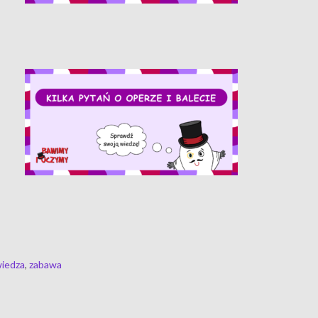
iedza
,
zabawa