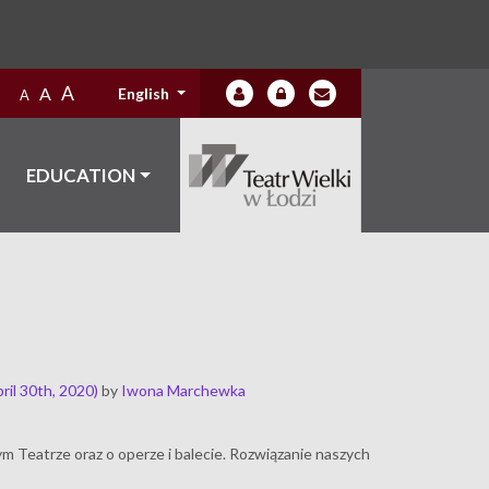
A
A
English
A
EDUCATION
ril 30th, 2020)
by
Iwona Marchewka
 Teatrze oraz o operze i balecie. Rozwiązanie naszych